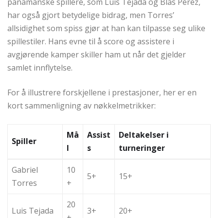
panamanske spillere, som Luis Tejada og Blas Pérez,
har også gjort betydelige bidrag, men Torres’
allsidighet som spiss gjør at han kan tilpasse seg ulike
spillestiler. Hans evne til å score og assistere i
avgjørende kamper skiller ham ut når det gjelder
samlet innflytelse.
For å illustrere forskjellene i prestasjoner, her er en
kort sammenligning av nøkkelmetrikker:
Må
Assist
Deltakelser i
Spiller
l
s
turneringer
Gabriel
10
5+
15+
Torres
+
20
Luis Tejada
3+
20+
+