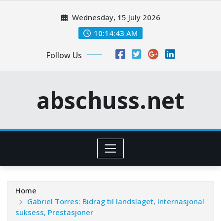
Skip
Wednesday, 15 July 2026
to
content
10:14:44 AM
Follow Us
abschuss.net
Home
Gabriel Torres: Bidrag til landslaget, Internasjonal
suksess, Prestasjoner