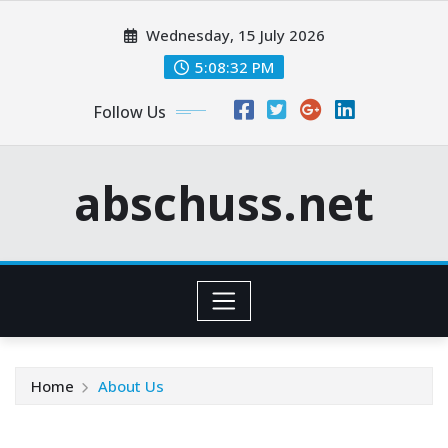
Skip
Wednesday, 15 July 2026
to
content
5:08:33 PM
Follow Us
abschuss.net
Home
About Us