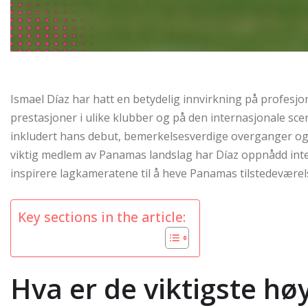
Ismael Díaz har hatt en betydelig innvirkning på profesjon
prestasjoner i ulike klubber og på den internasjonale sce
inkludert hans debut, bemerkelsesverdige overganger og 
viktig medlem av Panamas landslag har Díaz oppnådd inte
inspirere lagkameratene til å heve Panamas tilstedeværels
Key sections in the article:
Hva er de viktigste h