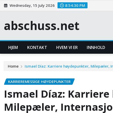
Skip
Wednesday, 15 July 2026
8:54:31 PM
to
content
abschuss.net
HJEM
KONTAKT
HVEM VI ER
INNHOLD
Home
Ismael Díaz: Karriere høydepunkter, Milepæler, 
KARRIEREMESSIGE HØYDEPUNKTER
Ismael Díaz: Karrier
Milepæler, Internasj