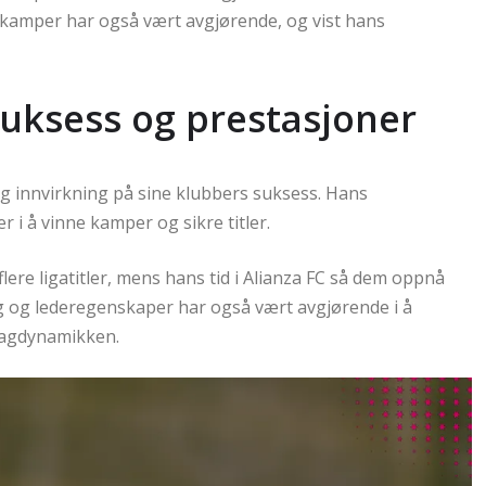
skamper har også vært avgjørende, og vist hans
suksess og prestasjoner
ig innvirkning på sine klubbers suksess. Hans
r i å vinne kamper og sikre titler.
lere ligatitler, mens hans tid i Alianza FC så dem oppnå
ng og lederegenskaper har også vært avgjørende i å
 lagdynamikken.