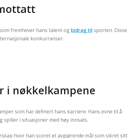
mottatt
r som fremhever hans talent og
bidrag til
sporten. Disse
nternasjonale konkurranser.
r i nøkkelkampene
amper som har definert hans karriere. Hans evne til å
 spiller i situasjoner med høy innsats.
skap hvor han scoret et avgjørende mål som sikret sitt