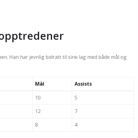
g opptredener
nen. Han har jevnlig bidratt til sine lag med både mål og
Mål
Assists
10
5
12
7
8
4