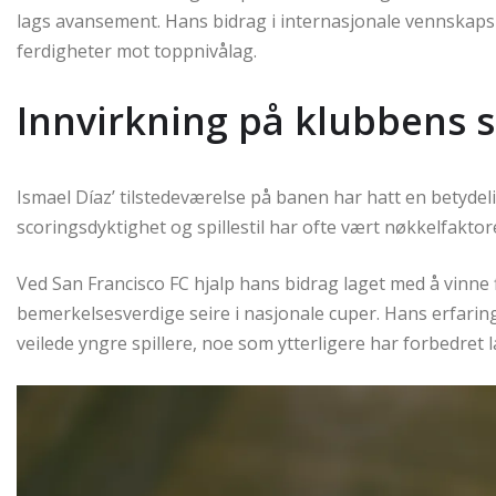
lags avansement. Hans bidrag i internasjonale vennskap
ferdigheter mot toppnivålag.
Innvirkning på klubbens 
Ismael Díaz’ tilstedeværelse på banen har hatt en betydel
scoringsdyktighet og spillestil har ofte vært nøkkelfaktore
Ved San Francisco FC hjalp hans bidrag laget med å vinne f
bemerkelsesverdige seire i nasjonale cuper. Hans erfari
veilede yngre spillere, noe som ytterligere har forbedret