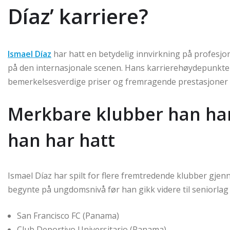
Díaz’ karriere?
Ismael Díaz
har hatt en betydelig innvirkning på profesjon
på den internasjonale scenen. Hans karrierehøydepunkter
bemerkelsesverdige priser og fremragende prestasjoner 
Merkbare klubber han har 
han har hatt
Ismael Díaz har spilt for flere fremtredende klubber gjen
begynte på ungdomsnivå før han gikk videre til seniorlag h
San Francisco FC (Panama)
Club Deportivo Universitario (Panama)