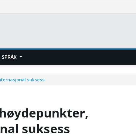
SPRÅK
Internasjonal suksess
e høydepunkter,
onal suksess