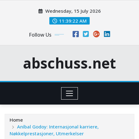
Skip
Wednesday, 15 July 2026
to
content
11:39:23 AM
Follow Us
abschuss.net
Home
Aníbal Godoy: Internasjonal karriere,
Nøkkelprestasjoner, Utmerkelser