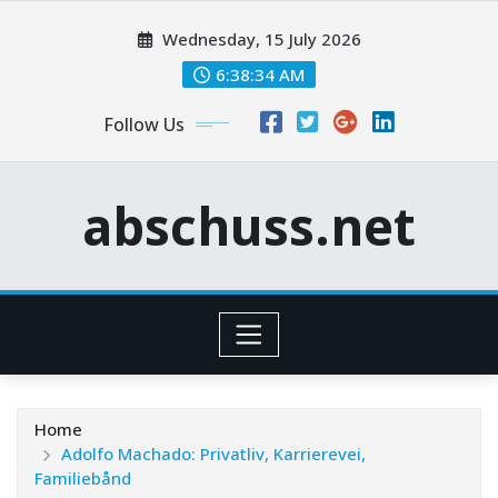
Skip
Wednesday, 15 July 2026
to
content
6:38:35 AM
Follow Us
abschuss.net
Home
Adolfo Machado: Privatliv, Karrierevei,
Familiebånd