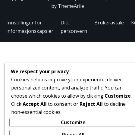
by
ThemeArile
Innstillinger for
Ditt
Brukeravtale
K
informasjonskapsler
personvern
We respect your privacy
Cookies help us improve your experience, deliver
personalized content, and analyze traffic. You can
choose which cookies to allow by clicking
Customize
.
Click
Accept All
to consent or
Reject All
to decline
non-essential cookies.
Customize
Reject All