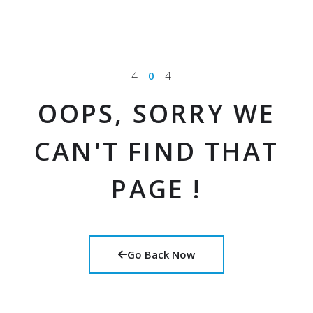
4
0
4
OOPS, SORRY WE
CAN'T FIND THAT
PAGE !
Go Back Now