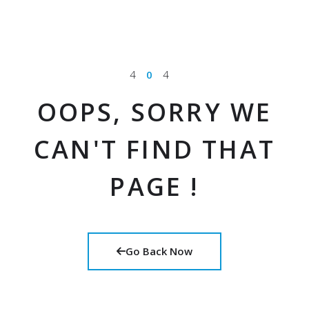
4
0
4
OOPS, SORRY WE
CAN'T FIND THAT
PAGE !
Go Back Now