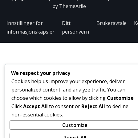
by
ThemeArile
Innstillinger for
Ditt
Brukeravtale
K
informasjonskapsler
personvern
We respect your privacy
Cookies help us improve your experience, deliver
personalized content, and analyze traffic. You can
choose which cookies to allow by clicking
Customize
.
Click
Accept All
to consent or
Reject All
to decline
non-essential cookies.
Customize
Reject All